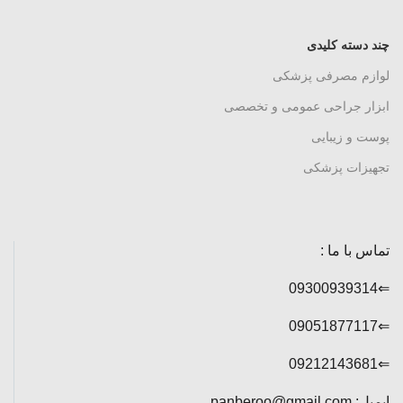
چند دسته کلیدی
لوازم مصرفی پزشکی
ابزار جراحی عمومی و تخصصی
پوست و زیبایی
تجهیزات پزشکی
تماس با ما :
⇐09300939314
⇐09051877117
⇐09212143681
ایمیل: panberoo@gmail.com