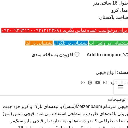
طول 16 سانتی‌متر
مدل کرو
ساخت پاکستان
برای درخواست عمده تماس بگیرید ۰۹۲۱۲۱۴۳۶۸۱ - ۰۹۳۰۰۹۳۹۳۱۴
پشتیبانی در واتس اپ
پشتیبانی در تلگرام
پشتیبانی در ایتا
Add to compare
افزودن به علاقه مندی
دسته:
انواع قیچی
دنبال کنید:
توضیحات
قیچی متزنبام Metzenbaum(متس) با تیغه‌های نازک و کرو خود جهت
بریدن بافت‌های ظریف و سطحی استفاده می‌شود. قیچی متس (متز)
به علت ظرافتی که در دسته‌ها و تیغه دارند، از قیچی مایو سبک‌تر
است. جنس قیچی متس کرو از استیل کربن بوده و طول 16