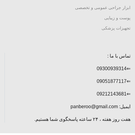
ابزار جراحی عمومی و تخصصی
پوست و زیبایی
تجهیزات پزشکی
تماس با ما :
⇐09300939314
⇐09051877117
⇐09212143681
ایمیل: panberoo@gmail.com
هفت روز هفته ، ۲۴ ساعته پاسخگوی شما هستیم.