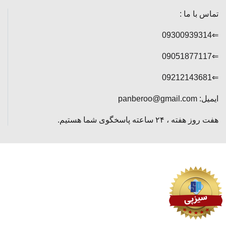
تماس با ما :
⇐09300939314
⇐09051877117
⇐09212143681
ایمیل: panberoo@gmail.com
هفت روز هفته ، ۲۴ ساعته پاسخگوی شما هستیم.