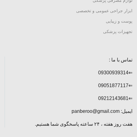
لوازم مصرفی پزشکی
ابزار جراحی عمومی و تخصصی
پوست و زیبایی
تجهیزات پزشکی
تماس با ما :
⇐09300939314
⇐09051877117
⇐09212143681
ایمیل: panberoo@gmail.com
هفت روز هفته ، ۲۴ ساعته پاسخگوی شما هستیم.