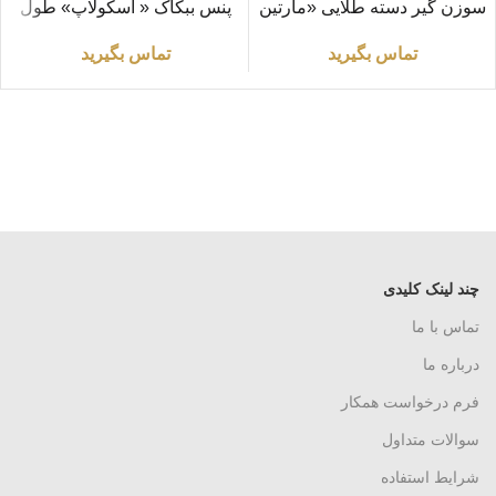
سوزن‌ گیر دسته طلایی «مارتین
پنس ببکاک « اسکولاپ» طول
martin» طول ۲۰ سانتی متر
۲۱ سانتی متر مدل EA032R
تماس بگیرید
تماس بگیرید
چند لینک کلیدی
تماس با ما
درباره ما
فرم درخواست همکار
سوالات متداول
شرایط استفاده