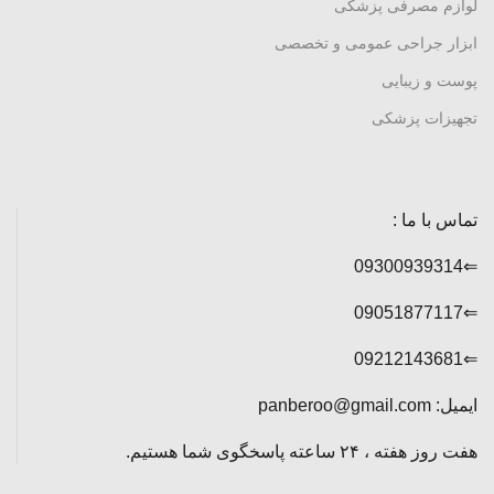
لوازم مصرفی پزشکی
ابزار جراحی عمومی و تخصصی
پوست و زیبایی
تجهیزات پزشکی
تماس با ما :
⇐09300939314
⇐09051877117
⇐09212143681
ایمیل: panberoo@gmail.com
هفت روز هفته ، ۲۴ ساعته پاسخگوی شما هستیم.