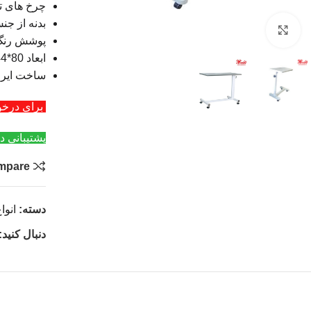
چرخ های تر
بدنه از جن
بزرگنمایی تصویر
پوشش رنگ 
ابعاد 80*44 سانتی متر
ساخت ایرا
برای درخواست عمد
پشتیبانی د
mpare
دسته:
انوا
دنبال کنید: