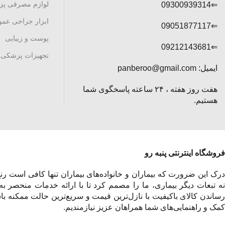
لوازم مصرفی پ
⇐09300939314
ابزار جراحی عم
⇐09051877117
پوست و زیبایی
⇐09212143681
تجهیزات پزشکی
ایمیل: panberoo@gmail.com
هفت روز هفته ، ۲۴ ساعته پاسخگوی شما
هستیم.
فروشگاه اینترنتی پنبه رو
درک این ضرورت که بیماران و خانواده‌های بیماران تنها کافی است رنج 
نه تبعات دیگر بیماری، ما را مصمم کرد تا با ارائه خدمات منحصر به
رساندن کالای باکیفیت با نازل‌ترین قیمت و سریع‌ترین حالت ممکنه باش
کمک و راهنمایی‌های شما همراهان عزیز نیازمندیم.