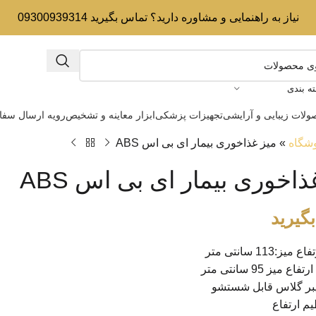
نیاز به راهنمایی و مشاوره دارید؟ تماس بگیرید 09300939314
ه بندی
لات زیبایی و آرایشی
تجهیزات پزشکی
ابزار معاینه و تشخیص
رویه ارسال سف
شگاه
»
میز غذاخوری بیمار ای بی اس ABS
ذاخوری بیمار ای بی اس ABS
گیرید
ز:113 سانتی متر
 میز 95 سانتی متر
یبر گلاس قابل شستشو
یم ارتفاع