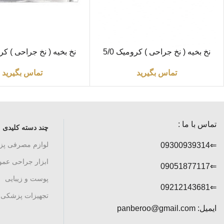
اطلاعات بیشتر
اطلاعات بیشتر
نخ بخیه ( نخ جراحی ) کرومیک 5/0
راند «سوپا»
راند «سوپا»
تماس بگیرید
تماس بگیرید
تماس با ما :
چند دسته کلیدی
لوازم مصرفی پ
⇐09300939314
ابزار جراحی عم
⇐09051877117
پوست و زیبایی
⇐09212143681
تجهیزات پزشکی
ایمیل: panberoo@gmail.com