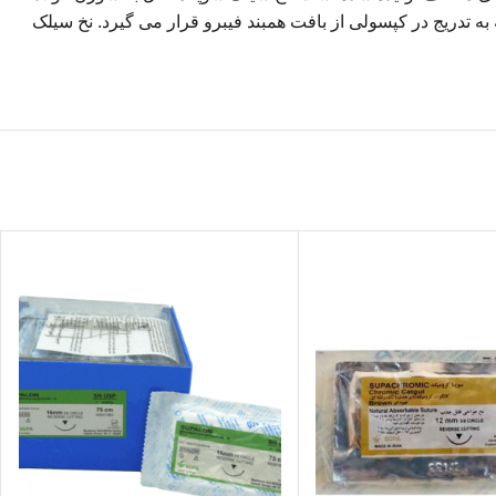
ه تدریج در کپسولی از بافت همبند فیبرو قرار می گیرد. نخ سیلک