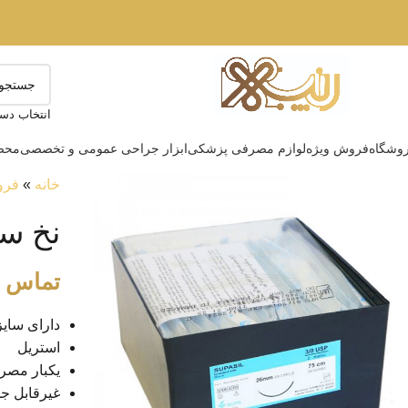
انتخاب دست
وشگاه
فروش ویژه
لوازم مصرفی پزشکی
ابزار جراحی عمومی و تخصصی
محصو
خانه
»
فرو
نخ سی
تماس ب
دارای سای
استریل
یکبار مص
غیرقابل ج