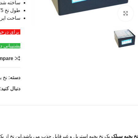
ساخته شده 
طول نخ 75 سانتی متر
بزرگنمایی تصویر
ساخت ایرا
برای درخواست عمد
پشتیبانی د
mpare
دسته:
نخ ب
دنبال کنید:
نخ بخیه سیلک
یک نخ بخیه استریل و
غیرقابل جذب می باشد.این نخ از یک