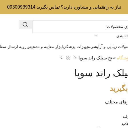
نیاز به راهنمایی و مشاوره دارید؟ تماس بگیرید 09300939314
ه بندی
لات زیبایی و آرایشی
تجهیزات پزشکی
ابزار معاینه و تشخیص
رویه ارسال سف
شگاه
»
نخ سیلک راند سوپا
لک راند سوپا
گیرید
زهای مختلف
رف
ذب