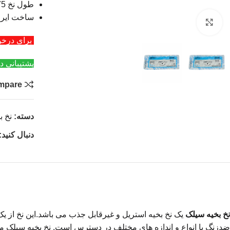
طول نخ 75 سانتی متر
ساخت ایرا
بزرگنمایی تصویر
برای درخواست عمد
پشتیبانی د
mpare
دسته:
نخ ب
دنبال کنید:
نخ بخیه سیلک
یک نخ بخیه استریل و
غیرقابل جذب می باشد.این نخ از یک
ضدزنگ با انواع و اندازه های مختلف در دسترس است. نخ بخیه سیلک موج