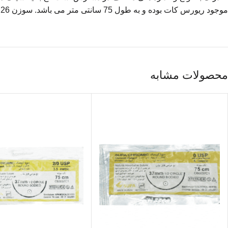
موجود ریورس کات بوده و به طول 75 سانتی متر می باشد. سوزن 26 آن دارای طول 3/8 است.
محصولات مشابه