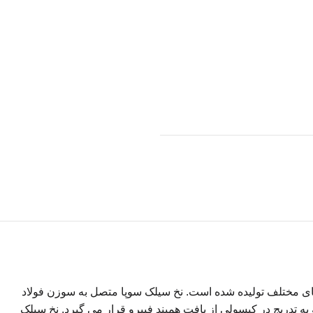
 های مختلف تولیده شده است. نخ سیلک سوپا متصل به سوزن فولاد
ه تدریج در کپسولی از بافت همبند فیبرو قرار می گیرد. نخ سیلک