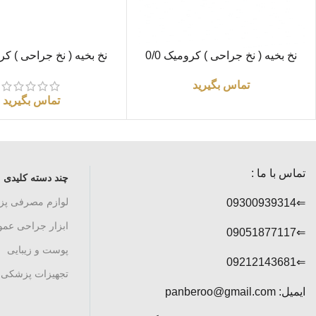
اطلاعات بیشتر
اطلاعات بیشتر
نخ بخیه ( نخ جراحی ) کرومیک 0/0
راند «سوپا»
راند «سوپا»
تماس بگیرید
تماس بگیرید
تماس با ما :
چند دسته کلیدی
لوازم مصرفی پ
⇐09300939314
ابزار جراحی عم
⇐09051877117
پوست و زیبایی
⇐09212143681
تجهیزات پزشکی
ایمیل: panberoo@gmail.com