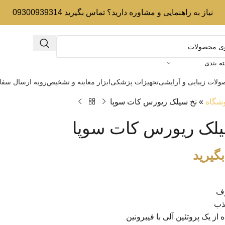
نیاز به راهنمایی و مشاوره دارید؟ تماس بگیرید 09300939314
ه بندی
لات زیبایی و آرایشی
تجهیزات پزشکی
ابزار معاینه و تشخیص
رویه ارسال سف
شگاه
»
نخ سیلک ریورس کات سوپا
یلک ریورس کات سوپا
گیرید
رف
ذب
از یک پروتئین آلی با فیبرونین