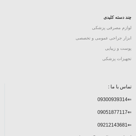
چند دسته کلیدی
لوازم مصرفی پزشکی
ابزار جراحی عمومی و تخصصی
پوست و زیبایی
تجهیزات پزشکی
تماس با ما :
⇐09300939314
⇐09051877117
⇐09212143681