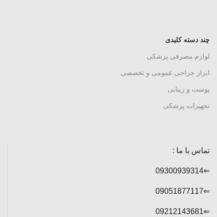
چند دسته کلیدی
لوازم مصرفی پزشکی
ابزار جراحی عمومی و تخصصی
پوست و زیبایی
تجهیزات پزشکی
تماس با ما :
⇐09300939314
⇐09051877117
⇐09212143681