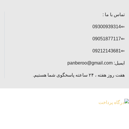
تماس با ما :
⇐09300939314
⇐09051877117
⇐09212143681
ایمیل: panberoo@gmail.com
هفت روز هفته ، ۲۴ ساعته پاسخگوی شما هستیم.