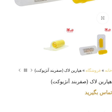
بزرگنمایی تصویر
خانه
»
فروشگاه
»
هپارین لاک (صفربند آنژیوکت)
هپارین لاک (صفربند آنژیوکت)
تماس بگیرید