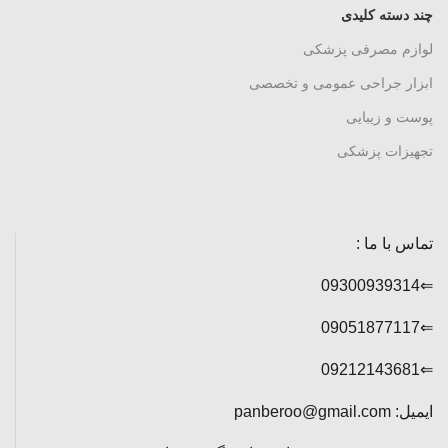
چند دسته کلیدی
لوازم مصرفی پزشکی
ابزار جراحی عمومی و تخصصی
پوست و زیبایی
تجهیزات پزشکی
تماس با ما :
⇐09300939314
⇐09051877117
⇐09212143681
ایمیل: panberoo@gmail.com