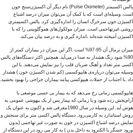
پالس اکسیمتر (Pulse Oximeter) نام دیگر آن اکسیژن‌سنج خون
است. وسیله‌ای است که با کمک آن می‌توان میزان درصد اشباع
اکسیژن خون سرخرگ انسان را اندازه‌گیری کرد. پالس اکسیمتری
روشی غیرتهاجمی است. میزان مولکول‌های هموگلوبینی را که با
اکسیژن آمیخته شده‌اند ،اندازه گیری و به درصد بیان می‌کند.
میزان نرمال آن 95-97% است .اگر این میزان در بیماران کمتر از
90% شود زنگ هشدار به صدا درمی‌آید. همچنین اکثر دستگاه‌های پالس
اکسی متر تعداد و آهنگ ضربان قلب ‎را نیز نمایش می‌دهند. با این
وسیله می‌توان درباره‌ی هایپوکسمی (کم شدن اکسیژن خون ) هشدار
داد .با اجتناب از حملات هیپوکسی پیامد بیماران جراحی را بهبود بخشید.
هایپوکسمی زمانی رخ می‌دهد که به بیمار بی حسی موضعی یا
آرام‌بخش زده شود و یا زمانی که بیمار پس از یک بیهوشی عمومی به
هوش آید. این وسیله در سال 1980معرفی شد و اکنون به عنوان یک
روش استاندارد به کارمی‌رود. دستگاه پالس اکسی متر برای سنجش و
نمایش درصد اشباع اکسیژن در خون به صورت غیر تهاجمی (بدون
ورود حسگر یا الکترود به داخل بدن ) به کار می رود.در این دستگاه از