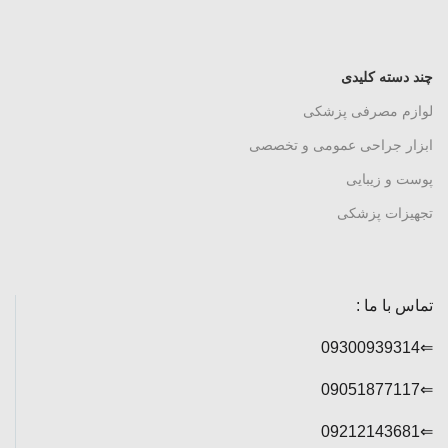
چند دسته کلیدی
لوازم مصرفی پزشکی
ابزار جراحی عمومی و تخصصی
پوست و زیبایی
تجهیزات پزشکی
تماس با ما :
⇐09300939314
⇐09051877117
⇐09212143681