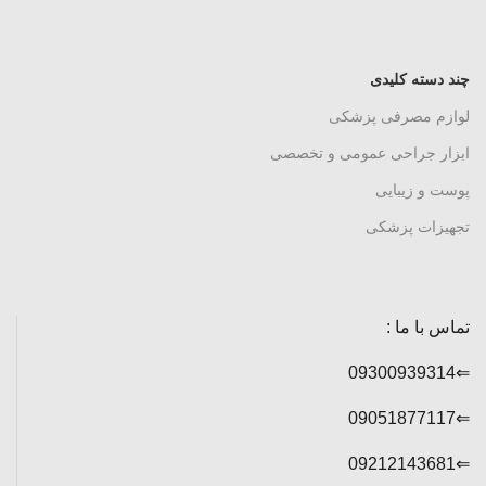
چند دسته کلیدی
لوازم مصرفی پزشکی
ابزار جراحی عمومی و تخصصی
پوست و زیبایی
تجهیزات پزشکی
تماس با ما :
⇐09300939314
⇐09051877117
⇐09212143681