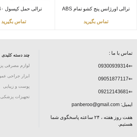
اطلاعات بیشتر
اطلاعات بیشتر
ترالی اورژانس پنج کشو تمام ABS
ترالی حمل کپسول 4۰ لیتری
تماس بگیرید
تماس بگیرید
تماس با ما :
چند دسته کلیدی
لوازم مصرفی پ
⇐09300939314
ابزار جراحی عم
⇐09051877117
پوست و زیبایی
⇐09212143681
تجهیزات پزشکی
ایمیل: panberoo@gmail.com
هفت روز هفته ، ۲۴ ساعته پاسخگوی شما
هستیم.