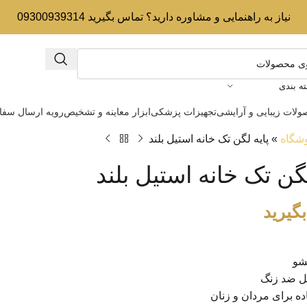
نیاز به راهنمایی و مشاوره دارید؟ تماس بگیرید 09300939314
ه بندی
لات زیبایی و آرایشی
تجهیزات پزشکی
ابزار معاینه و تشخیص
رویه ارسال سف
شگاه
»
پایه لگن تک خانه استیل بلند
لگن تک خانه استیل بلند
گیرید
شو
ل ضد زنگ
ده برای مردان و زنان