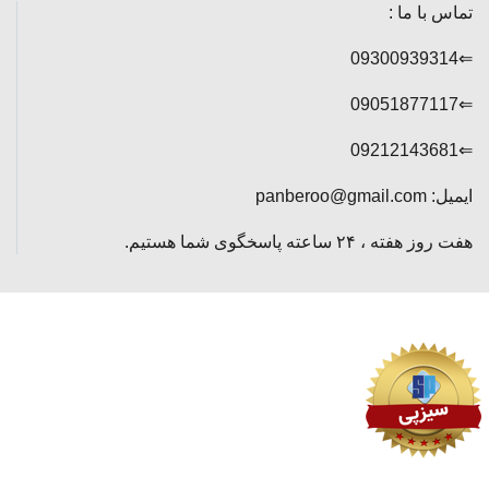
تماس با ما :
⇐09300939314
⇐09051877117
⇐09212143681
ایمیل: panberoo@gmail.com
هفت روز هفته ، ۲۴ ساعته پاسخگوی شما هستیم.