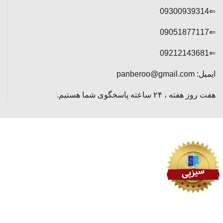
⇐09300939314
⇐09051877117
⇐09212143681
ایمیل: panberoo@gmail.com
هفت روز هفته ، ۲۴ ساعته پاسخگوی شما هستیم.