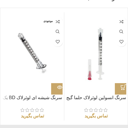
اتمام موجودی
سرنگ انسولین لوئرلاک حلما گیج
سرنگ شیشه ای لوئرلاک BD یک
27
واحدی
تماس بگیرید
تماس بگیرید