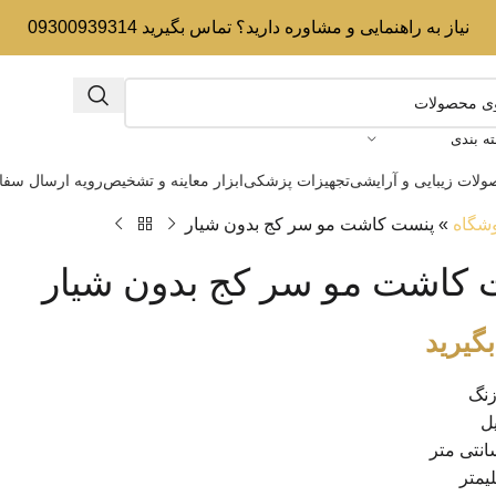
نیاز به راهنمایی و مشاوره دارید؟ تماس بگیرید 09300939314
ه بندی
لات زیبایی و آرایشی
تجهیزات پزشکی
ابزار معاینه و تشخیص
رویه ارسال سف
شگاه
»
پنست کاشت مو سر کج بدون شیار
 کاشت مو سر کج بدون شیار
گیرید
نگ
ل