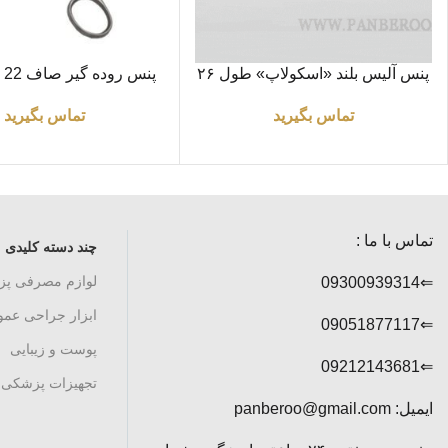
اطلاعات بیشتر
اطلاعات بیشتر
پنس آلیس بلند «اسکولاپ» طول ۲۶
پنس روده گیر صاف 22 سانتی متر
سانتی متر
تماس بگیرید
تماس بگیرید
تماس با ما :
چند دسته کلیدی
لوازم مصرفی پ
⇐09300939314
ابزار جراحی عم
⇐09051877117
پوست و زیبایی
⇐09212143681
تجهیزات پزشکی
ایمیل: panberoo@gmail.com