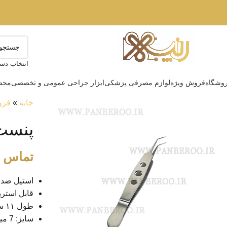
انتخاب دست
وشگاه
فروش ویژه
لوازم مصرفی پزشکی
ابزار جراحی عمومی و تخصصی
محصو
خانه
»
فرو
پنست
تماس ب
استیل ضدز
قابل استری
طول ۱۱ سانتی متر
سایز: 7 میلیمتر