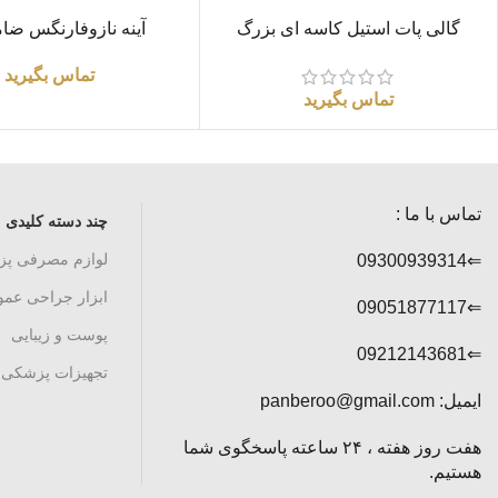
اطلاعات بیشتر
اطلاعات بیشتر
گالی پات استیل کاسه ای بزرگ
آینه نازوفارنگس ضام
«اسکولاپ»
تماس بگیرید
تماس بگیرید
تماس با ما :
چند دسته کلیدی
لوازم مصرفی پ
⇐09300939314
ابزار جراحی عم
⇐09051877117
پوست و زیبایی
⇐09212143681
تجهیزات پزشکی
ایمیل: panberoo@gmail.com
هفت روز هفته ، ۲۴ ساعته پاسخگوی شما
هستیم.