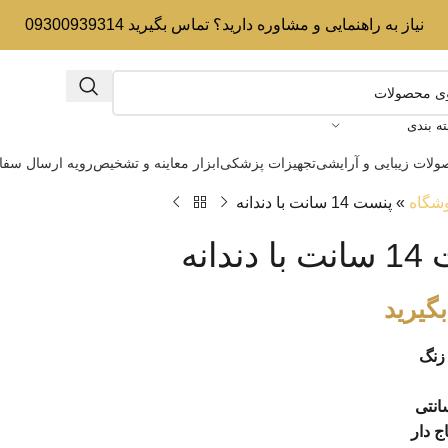
نیاز به راهنمایی و مشاوره دارید؟ تماس بگیرید 09300939314
ه بندی
لات زیبایی و آرایشی
تجهیزات پزشکی
ابزار معاینه و تشخیص
رویه ارسال سف
شگاه
»
پنست 14 سانت با دندانه
ندانه
گیرید
زنگ
 دار