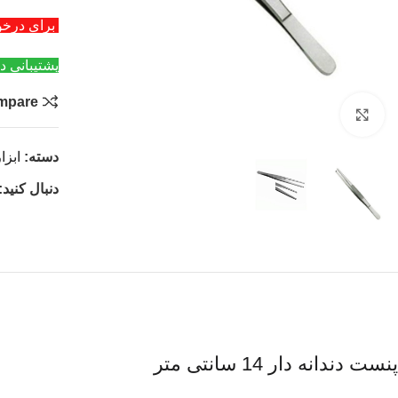
برای درخواست عمد
پشتیبانی د
mpare
بزرگنمایی تصویر
دسته:
ابز
دنبال کنید:
پنست دندانه دار 14 سانتی متر