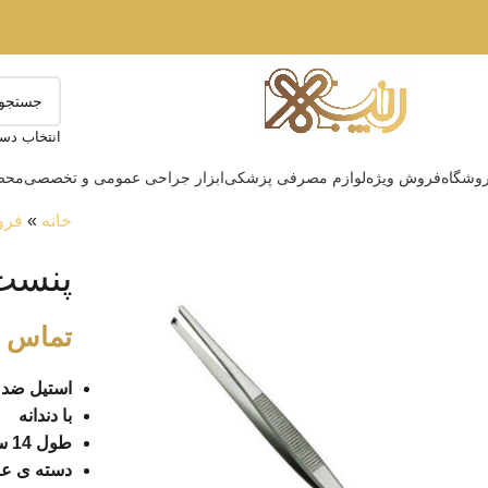
انتخاب دست
وشگاه
فروش ویژه
لوازم مصرفی پزشکی
ابزار جراحی عمومی و تخصصی
محصو
خانه
»
فرو
پنست 14 سانت با د
تماس ب
استیل ضد 
با دندانه
طول 14 سانتی
دسته ی عاج