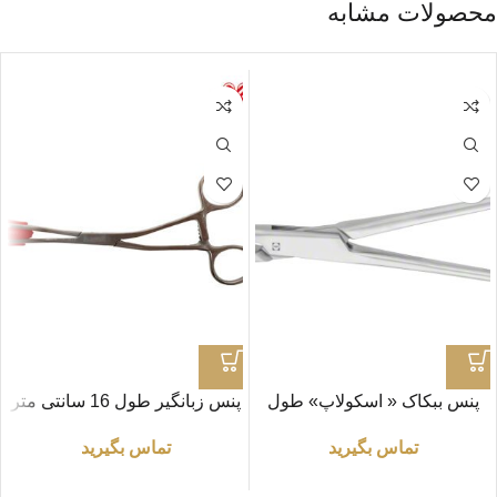
محصولات مشابه
پنس ببکاک « اسکولاپ» طول
پنس زبانگیر طول 16 سانتی متر
۲۱ سانتی متر مدل EA032R
تماس بگیرید
تماس بگیرید