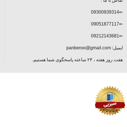
تماس با ما :
⇐09300939314
⇐09051877117
⇐09212143681
ایمیل: panberoo@gmail.com
هفت روز هفته ، ۲۴ ساعته پاسخگوی شما هستیم.