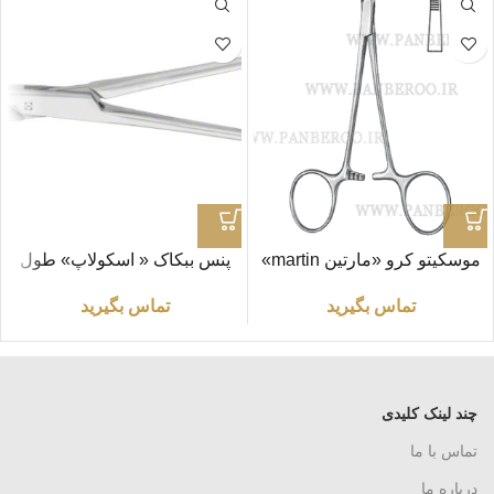
موسکیتو کرو «مارتین martin»
پنس ببکاک « اسکولاپ» طول
طول ۱۳ سانتی‌ متر
۲۱ سانتی متر مدل EA032R
تماس بگیرید
تماس بگیرید
چند لینک کلیدی
تماس با ما
درباره ما