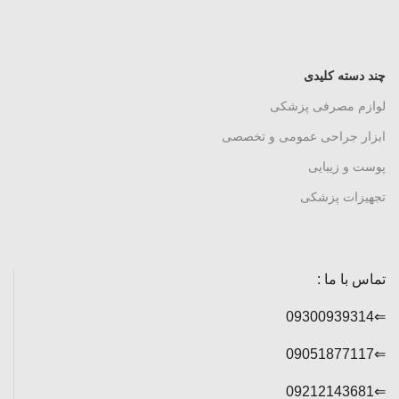
چند دسته کلیدی
لوازم مصرفی پزشکی
ابزار جراحی عمومی و تخصصی
پوست و زیبایی
تجهیزات پزشکی
تماس با ما :
⇐09300939314
⇐09051877117
⇐09212143681