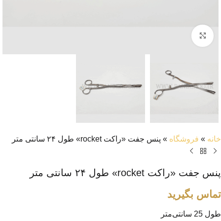
بزرگنمایی تصویر
خانه
»
فروشگاه
»
پنس جفت «راکت rocket» طول ۲۴ سانتی متر
پنس جفت «راکت rocket» طول ۲۴ سانتی متر
تماس بگیرید
طول 25 سانتی‌متر