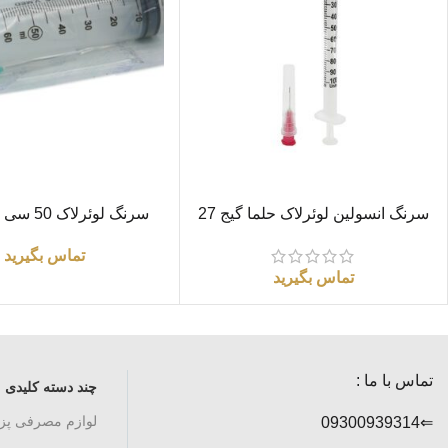
اطلاعات بیشتر
اطلاعات بیشتر
سرنگ انسولین لوئرلاک حلما گیج 27
سرنگ لوئرلاک 50 سی سی ویمد
تماس بگیرید
تماس بگیرید
تماس با ما :
چند دسته کلیدی
لوازم مصرفی پ
⇐09300939314