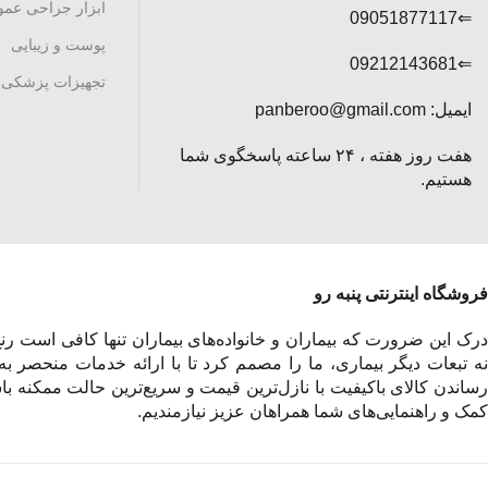
ابزار جراحی عم
⇐09051877117
پوست و زیبایی
⇐09212143681
تجهیزات پزشکی
ایمیل: panberoo@gmail.com
هفت روز هفته ، ۲۴ ساعته پاسخگوی شما
هستیم.
فروشگاه اینترنتی پنبه رو
درک این ضرورت که بیماران و خانواده‌های بیماران تنها کافی است رنج 
نه تبعات دیگر بیماری، ما را مصمم کرد تا با ارائه خدمات منحصر به
رساندن کالای باکیفیت با نازل‌ترین قیمت و سریع‌ترین حالت ممکنه باش
کمک و راهنمایی‌های شما همراهان عزیز نیازمندیم.