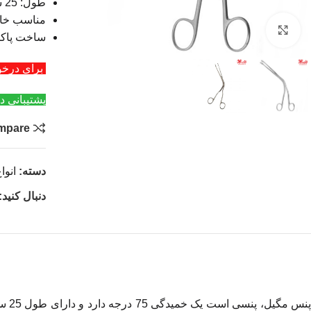
طول: 25 سانتی متر
مناسب خار
بزرگنمایی تصویر
ساخت پاک
برای درخواست عمد
پشتیبانی د
mpare
دسته:
انوا
دنبال کنید:
پنس