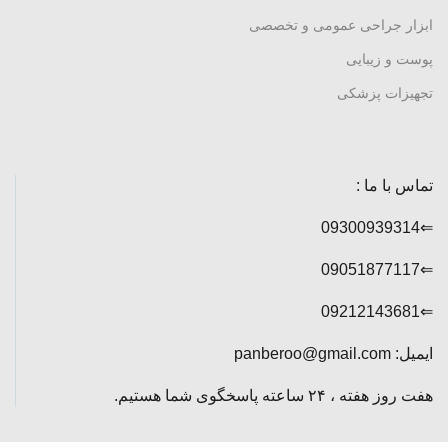
ابزار جراحی عمومی و تخصصی
پوست و زیبایی
تجهیزات پزشکی
تماس با ما :
⇐09300939314
⇐09051877117
⇐09212143681
ایمیل: panberoo@gmail.com
هفت روز هفته ، ۲۴ ساعته پاسخگوی شما هستیم.