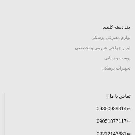
چند دسته کلیدی
لوازم مصرفی پزشکی
ابزار جراحی عمومی و تخصصی
پوست و زیبایی
تجهیزات پزشکی
تماس با ما :
⇐09300939314
⇐09051877117
⇐09212143681