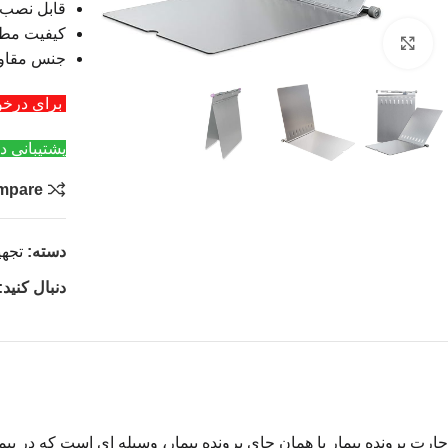
قابل نصب ب
کیفیت مط
بزرگنمایی تصویر
جنس مقاوم
برای درخواست عمد
پشتیبانی د
mpare
دسته:
تجه
دنبال کنید:
چارت پرونده بیمار یا همان جای پرونده بیمار، وسیله ای است که در ب