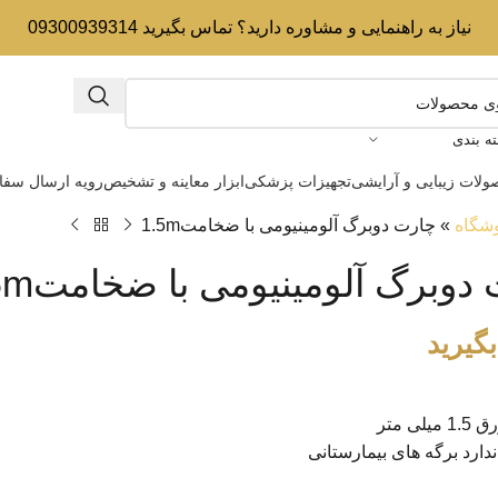
نیاز به راهنمایی و مشاوره دارید؟ تماس بگیرید 09300939314
ه بندی
لات زیبایی و آرایشی
تجهیزات پزشکی
ابزار معاینه و تشخیص
رویه ارسال سف
شگاه
»
چارت دوبرگ آلومینیومی با ضخامت1.5m
دوبرگ آلومینیومی با ضخامت1.5m
گیرید
ی متر
ندارد برگه های بیمارستانی