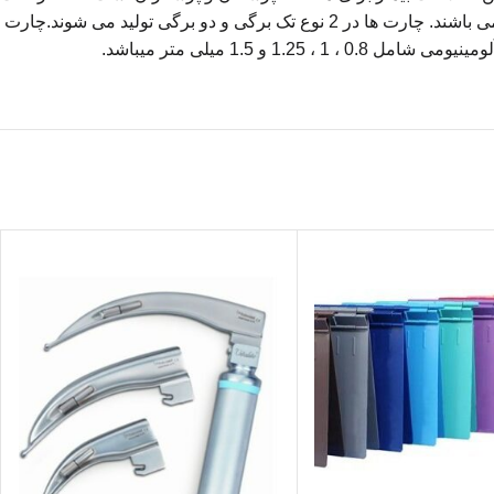
هر بیمار آویزان می شود. جنس چارت ها از پلاستیک فایبرگلاس یا آلومینیوم می باشد که در برابر استفاده مکرر، مقاوم و قابل استریل شدن می باشند. چارت ها در 2 نوع تک برگی و دو برگی تولید می شوند.چارت
1. و 1.5 میلی متر میباشد.