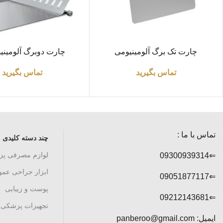
اطلاعات بیشتر
اطلاعات بیشتر
چارت تک برگ آلومینیومی
چارت دوبرگ آلومینیو
ضخامت1.5m
ضخامت0.8m
تماس بگیرید
تماس بگیرید
تماس با ما :
چند دسته کلیدی
لوازم مصرفی پ
⇐09300939314
ابزار جراحی عم
⇐09051877117
پوست و زیبایی
⇐09212143681
تجهیزات پزشکی
ایمیل: panberoo@gmail.com