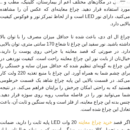
به راحتی در مکان‌های مختلف اعم از بیمارستان، کلینیک، مطب و ..
مورد استفاده قرار دهید. چراغ معاینه‌ای که عکس آن را مشاهده
می‌کنید، دارای نور LED است و از لحاظ تمرکز نور و فوکوس کیفیت
بالایی دارد.
چراغ ال ای دی، باعث شده تا حداقل میزان مصرف را با توان بالا
داشته باشید. نور سفید این چراغ تا شعاع 170 سانتی متری، توان بالایی
دارد. در صورتی که قصد معاینه یا جراحی روی پوست را دارید،
خیال‌تان از بابت نور این چراغ معاینه راحت است. کیفیت نوردهی در
این چراغ به گونه‌ای تنظیم شده که حداقل میزان سایه و خستگی را
برای چشم شما به همراه آورد. این چراغ با منبع تغذیه 220 ولت کار
می‌کند. در قسمت بالایی این پایه چراغ شاهد یک قسمت خرطومی
هستید که به راحتی امکان چرخش را برایتان فراهم می‌کند. در نتیجه
شما می‌توانید نور را در فاصله مناسب روبه روی سوژه قرار دهید.
چنس بدنه این چراع معاینه، از فلز است و پایه سنگین و ثابت آن، باعث
تعادل این چراغ شده است.
اگر قصد
خرید چراغ معاینه
20 وات LED پایه ثابت را دارید، ضمانت
خرید و تحویل کالا مهم‌ترین ویژگی است که می‌تواند خیال‌تان را از