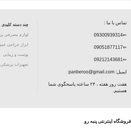
تماس با ما :
چند دسته کلیدی
لوازم مصرفی پ
⇐09300939314
ابزار جراحی عم
⇐09051877117
پوست و زیبایی
⇐09212143681
تجهیزات پزشکی
ایمیل: panberoo@gmail.com
هفت روز هفته ، ۲۴ ساعته پاسخگوی شما
هستیم.
فروشگاه اینترنتی پنبه رو