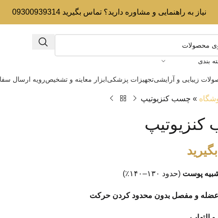
نیاز به راهنمایی و مشاوره دارید؟ تماس بگیرید 09300939314
ه بندی
لات زیبایی و آرایشی
تجهیزات پزشکی
ابزار معاینه و تشخیص
رویه ارسال سف
شگاه
»
چسب کنزیوتیپ
کنزیوتیپ
گیرید
بیه پوست
(حدود ۱۳۰–۱۴۰٪)
عضله و مفصل بدون محدود کردن حرکت
 التهاب