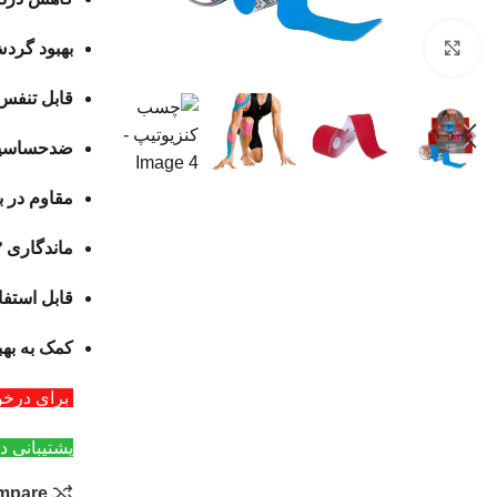
بزرگنمایی تصویر
بهبود گرد
قابل تنفس
ضدحساسی
مقاوم در ب
ماندگاری ۳ تا ۵ روز روی پوست
قابل استفا
کمک به بهب
برای درخواست عمد
پشتیبانی د
mpare