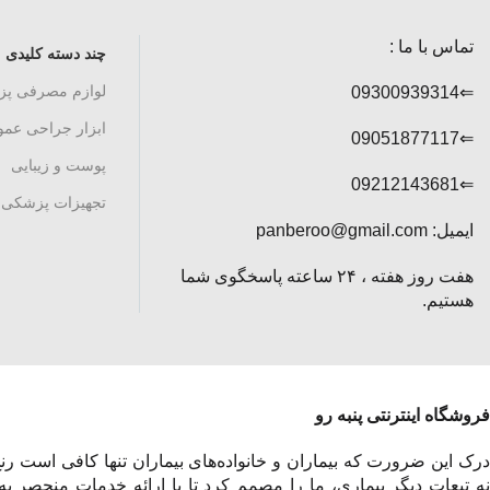
تماس با ما :
چند دسته کلیدی
لوازم مصرفی پ
⇐09300939314
ابزار جراحی عم
⇐09051877117
پوست و زیبایی
⇐09212143681
تجهیزات پزشکی
ایمیل: panberoo@gmail.com
هفت روز هفته ، ۲۴ ساعته پاسخگوی شما
هستیم.
فروشگاه اینترنتی پنبه رو
درک این ضرورت که بیماران و خانواده‌های بیماران تنها کافی است رنج 
نه تبعات دیگر بیماری، ما را مصمم کرد تا با ارائه خدمات منحصر به