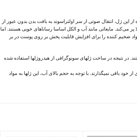
این ژل، انتقال صوتی از سر اولتراسوند به بافت بدن بدون عبور از
ش می شود. فاصله بین پوست و پروب دستگاه‎های سونوگرافی و … را کاملا پر می‌کند. مایعاتی مانند آب و الکل اساسا رساناهای خوبی هستند. اما
با توجه به ویسکوزیته پایین و ایجاد نوسان برای استفاده بر روی بدن مناسب نیستند. ژل سونوگرافی 5 لیتری آکواسان نیز مایعاتی هستند که مواد ضخیم کننده را برای افزایش قابلیت پخش بر روی پوست‎ در بر
این گروه از ژل ها موجب تجمع چربی بر پوست می‎شوند. پاک کردن آنها از روی سطح بدن دشوار است. در نتیجه برای سونوگرافی مناسب نیستند. در نتیجه در ساخت ژل‎های سونوگرافی از هیدروژل‎ها استفاده شده
هیدروژل‎ها عمدتا از آب تشکیل شده اند.علاوه بر اینکه قیمت پایینی دارند. پس از انجام پروسه به راحتی از روی پوست بدن پاک می شوند. لکه‌ای از خود باقی نمی‎گذارند. با توجه به حجم بالای آب، این ژل‎ها به مواد