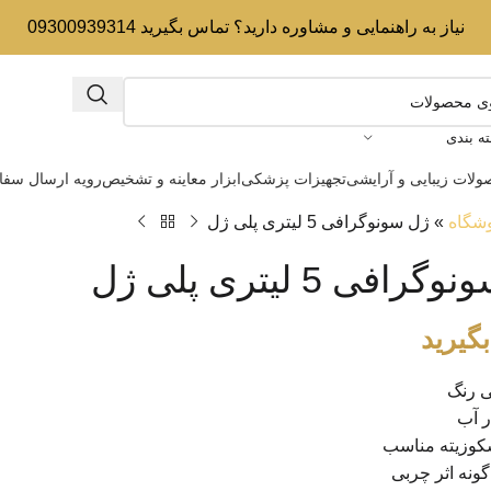
نیاز به راهنمایی و مشاوره دارید؟ تماس بگیرید 09300939314
ه بندی
لات زیبایی و آرایشی
تجهیزات پزشکی
ابزار معاینه و تشخیص
رویه ارسال سف
شگاه
»
ژل سونوگرافی 5 لیتری پلی ژل
افی 5 لیتری پلی ژل
گیرید
 رنگ
ر آب
کوزیته مناسب
ونه اثر چربی