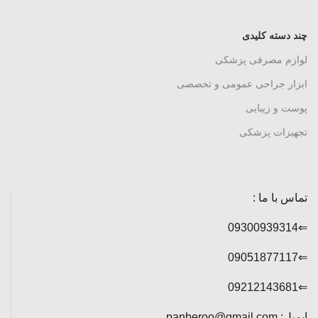
چند دسته کلیدی
لوازم مصرفی پزشکی
ابزار جراحی عمومی و تخصصی
پوست و زیبایی
تجهیزات پزشکی
تماس با ما :
⇐09300939314
⇐09051877117
⇐09212143681
ایمیل: panberoo@gmail.com