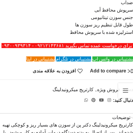
ضدآب
سرپوش محافظ آبی
جنس سوزن تیتانیومی
طول قابل تنظیم ریز سوزن ها
استرلیزه شده با سرپوش محافظ
برای درخواست عمده تماس بگیرید ۰۹۲۱۲۱۴۳۶۸۱ - ۰۹۳۰۰۹۳۹۳۱۴
پشتیبانی در واتس اپ
پشتیبانی در تلگرام
پشتیبانی در ایتا
Add to compare
افزودن به علاقه مندی
دسته:
فروش ویژه
,
کارتریج میکرونیدلینگ
دنبال کنید:
توضیحات
کارتریج میکرونیدلینگ دکتر پن از سوزن های بسیار ریز و کوچکی تهیه
شده اند. پس از اتصال به بدنه دستگاه درماپن آماده به کار میشود . با