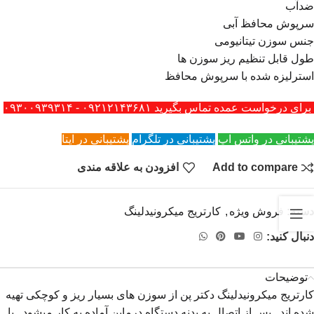
ضدآب
سرپوش محافظ آبی
جنس سوزن تیتانیومی
طول قابل تنظیم ریز سوزن ها
استرلیزه شده با سرپوش محافظ
برای درخواست عمده تماس بگیرید ۰۹۲۱۲۱۴۳۶۸۱ - ۰۹۳۰۰۹۳۹۳۱۴
پشتیبانی در واتس اپ
پشتیبانی در تلگرام
پشتیبانی در ایتا
Add to compare
افزودن به علاقه مندی
دسته:
فروش ویژه
,
کارتریج میکرونیدلینگ
دنبال کنید:
توضیحات
کارتریج میکرونیدلینگ دکتر پن از سوزن های بسیار ریز و کوچکی تهیه
شده اند. پس از اتصال به بدنه دستگاه درماپن آماده به کار میشود . با