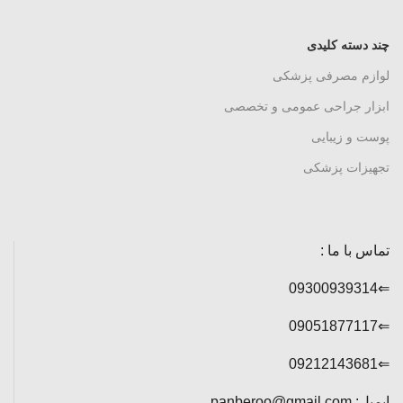
چند دسته کلیدی
لوازم مصرفی پزشکی
ابزار جراحی عمومی و تخصصی
پوست و زیبایی
تجهیزات پزشکی
تماس با ما :
⇐09300939314
⇐09051877117
⇐09212143681
ایمیل: panberoo@gmail.com