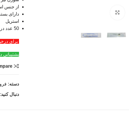
از جنس اس
بزرگنمایی تصویر
دارای بسته
استریل
50 عدد در هر جعبه
برای درخواست عمد
پشتیبانی د
mpare
دسته:
فرو
دنبال کنید: