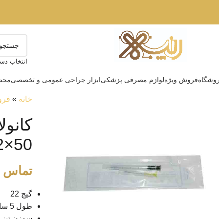
انتخاب دست
وشگاه
فروش ویژه
لوازم مصرفی پزشکی
ابزار جراحی عمومی و تخصصی
محصو
خانه
»
فرو
50×22 میلی متر
تماس ب
گیج 22
طول 5 سانتی ‌متر
سوزن تیز ب