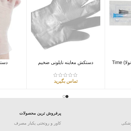
اطلاعات بیشتر
اطلاعات بیشتر
کانولای تزریق (میکرو کانولا) Time
دستکش معاینه نایلونی ضخیم
دستک
تماس بگیرید
پرفروش ترین محصولات
زشکی
کاور و روتختی یکبار مصرف