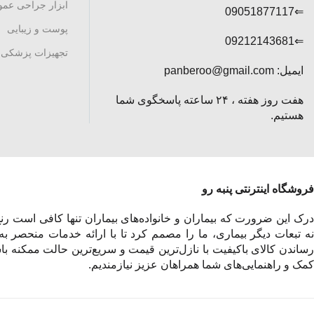
ابزار جراحی عم
⇐09051877117
پوست و زیبایی
⇐09212143681
تجهیزات پزشکی
ایمیل: panberoo@gmail.com
هفت روز هفته ، ۲۴ ساعته پاسخگوی شما
هستیم.
فروشگاه اینترنتی پنبه رو
درک این ضرورت که بیماران و خانواده‌های بیماران تنها کافی است رنج 
نه تبعات دیگر بیماری، ما را مصمم کرد تا با ارائه خدمات منحصر به
رساندن کالای باکیفیت با نازل‌ترین قیمت و سریع‌ترین حالت ممکنه باش
کمک و راهنمایی‌های شما همراهان عزیز نیازمندیم.