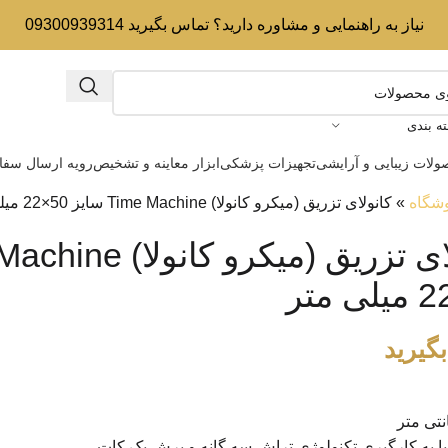
نیاز به راهنمایی و مشاوره دارید؟ تماس بگیرید 09300939314
ه بندی
لات زیبایی و آرایشی
تجهیزات پزشکی
ابزار معاینه و تشخیص
رویه ارسال سف
شگاه
»
کانولای تزریق (میکرو کانولا) Time Machine سایز 50×22 میلی متر
گیرید
ا به کارگیری تکنولوژی تراش سه گانه و برش بک کات