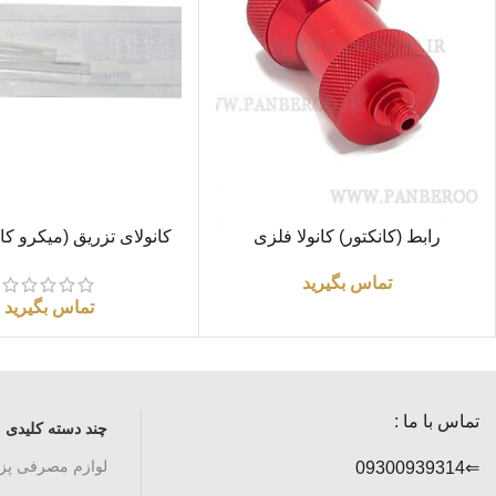
اطلاعات بیشتر
اطلاعات بیشتر
رابط (کانکتور) کانولا فلزی
Machineسایز70*23
تماس بگیرید
تماس بگیرید
تماس با ما :
چند دسته کلیدی
لوازم مصرفی پ
⇐09300939314