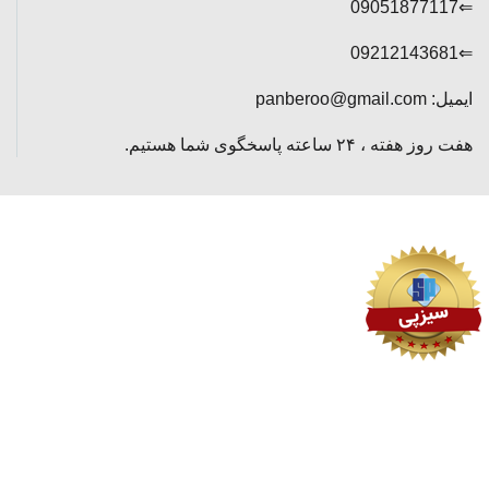
⇐09051877117
⇐09212143681
ایمیل: panberoo@gmail.com
هفت روز هفته ، ۲۴ ساعته پاسخگوی شما هستیم.