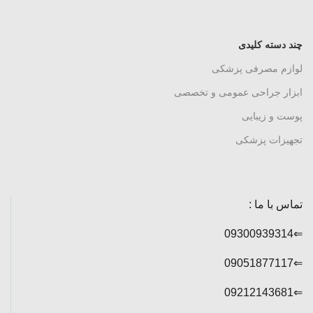
چند دسته کلیدی
لوازم مصرفی پزشکی
ابزار جراحی عمومی و تخصصی
پوست و زیبایی
تجهیزات پزشکی
تماس با ما :
⇐09300939314
⇐09051877117
⇐09212143681