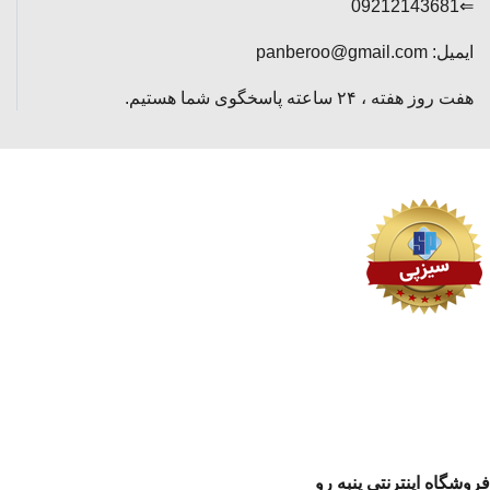
⇐09212143681
ایمیل: panberoo@gmail.com
هفت روز هفته ، ۲۴ ساعته پاسخگوی شما هستیم.
فروشگاه اینترنتی پنبه رو